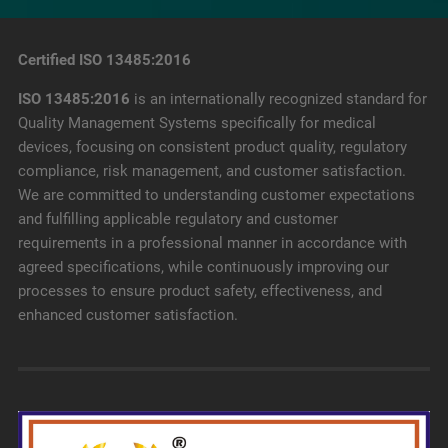
Certified ISO 13485:2016
ISO 13485:2016
is an internationally recognized standard for
Quality Management Systems specifically for medical
devices, focusing on consistent product quality, regulatory
compliance, risk management, and customer satisfaction.
We are committed to understanding customer expectations
and fulfilling applicable regulatory and customer
requirements in a professional manner in accordance with
agreed specifications, while continuously improving our
processes to ensure product safety, effectiveness, and
enhanced customer satisfaction.