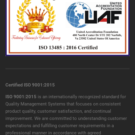
Certified ISO 9001:2015
ISO 9001:2015
is an internationally recognized standard for
Quality Management Systems that focuses on consistent
product quality, customer satisfaction, and continual
improvement. We are committed to understanding customer
expectations and fulfilling customer requirements in a
professional manner in accordance with agreed